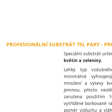
ÚVOD
O NÁS
ZAHRA
PROFESIONÁLNÍ SUBSTRÁT 75L PAKY - P
Speciální substrát urč
květin a zeleniny.
Lehký typ vzdušnéh
minimálně vyhnoje
množení a výsevy kvě
jemnou, přesto neslé
zaručena použitím 1
vytříděné borkované raš
poměr vzduchu a vláh