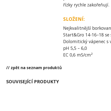
řízky rychle zakořeňují.
SLOŽENÍ:
Nejkvalitnější borkovan
Start&Gro 14-16–18 se 
Dolomitický vápenec s
pH 5,5 – 6,0
EC 0,6 mS/cm²
// zpět na seznam produktů
SOUVISEJÍCÍ PRODUKTY