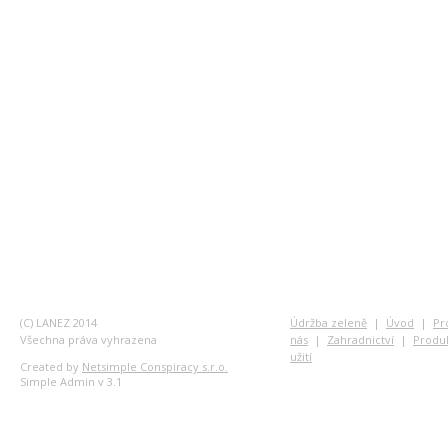
(C) LANEZ 2014
Údržba zeleně
|
Úvod
|
Pr
Všechna práva vyhrazena
nás
|
Zahradnictví
|
Produ
užití
Created by
Netsimple Conspiracy s.r.o.
Simple Admin v 3.1