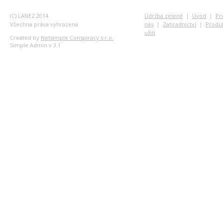
(C) LANEZ 2014
Údržba zeleně
|
Úvod
|
Pr
Všechna práva vyhrazena
nás
|
Zahradnictví
|
Produ
užití
Created by
Netsimple Conspiracy s.r.o.
Simple Admin v 3.1