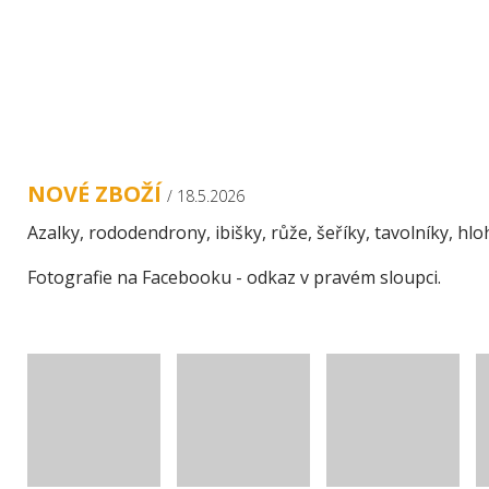
ÚVOD
O NÁS
ZAHRA
NOVÉ ZBOŽÍ
/ 18.5.2026
Azalky, rododendrony, ibišky, růže, šeříky, tavolníky, hl
Fotografie na Facebooku - odkaz v pravém sloupci.